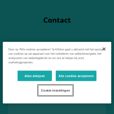
Contact
Door op “Alle cookies accepteren” te klikken gaat u akkoord met het opslaan
Voor- en achternaam
van cookies op uw apparaat voor het verbeteren van websitenavigatie, het
analyseren van websitegebruik en om ons te helpen bij onze
marketingprojecten.
Emailadres
Alles afwijzen
Alle cookies accepteren
Cookie-instellingen
Postcode