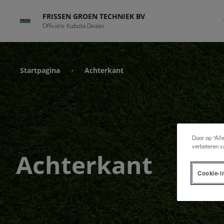
FRISSEN GROEN TECHNIEK BV
Officiële Kubota Dealer
Startpagina
Achterkant
›
Door op “All
verbeteren v
Achterkant
Cookie-i