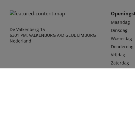
Openingst
Maandag
De Valkenberg 15
Dinsdag
6301 PM, VALKENBURG A/D GEUL LIMBURG
Woensdag
Nederland
Donderdag
Vrijdag
Zaterdag
Bekijk onze
actuele ope
phone
043-60
E-mail
verkoo
FGT@fr