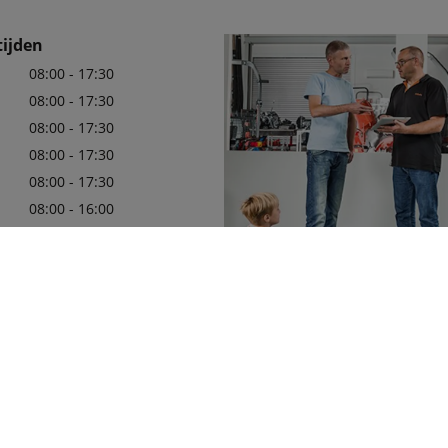
ijden
08:00 - 17:30
08:00 - 17:30
08:00 - 17:30
08:00 - 17:30
08:00 - 17:30
08:00 - 16:00
 website voor de meest
ningstijden
Wij zijn er trots op uw officiële 
89200
in de regio te mogen zijn, met e
leveringsprogramma van Kubota
pbinnendienst-
die aan uw behoeften zullen vol
issen-groentechniek.nl