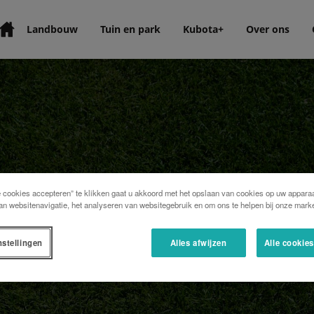
Landbouw
Tuin en park
Kubota+
Over ons
e cookies accepteren” te klikken gaat u akkoord met het opslaan van cookies op uw apparaa
an websitenavigatie, het analyseren van websitegebruik en om ons te helpen bij onze marke
nstellingen
Alles afwijzen
Alle cookie