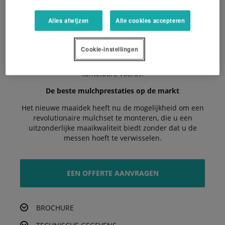
eenvoudig bereikbare bedieningselementen kan
werken.
Alles afwijzen
Alle cookies accepteren
Gemakkelijk onderhoud
Cookie-instellingen
Snelle en gemakkelijke toegang tot het maaidek
zonder demontage wordt verzekerd door de
kantelbare vooras.
De beste mulchprestaties op de markt
Het nieuwe maaidek heeft nu de mogelijkheid om een
revolutionaire mulchset te monteren, die u een
uitzonderlijke maaikwaliteit biedt zonder dat u de
messen hoeft te verwisselen.
EEN OFFERTE AANVRAGEN
BROCHURE