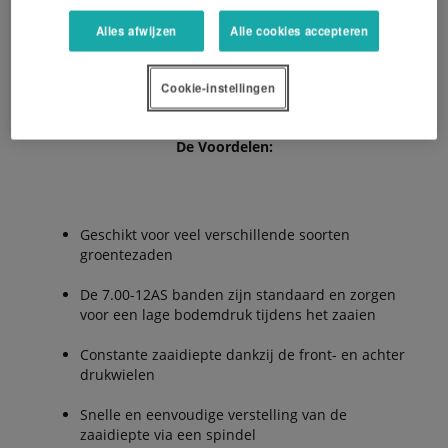
kettingspanner, voorzien voor standaard zaai-
Alles afwijzen
Alle cookies accepteren
afstanden van 0,9 tot 43,4 cm. De tandwielen kunnen
worden vervangen zonder dat hiervoor gereedschap
nodig is.
Cookie-instellingen
De Voordelen:
Geschikt voor veel verschillende soorten
groentezaden
De 7.00-12AS banden zijn standaard en zorgen
voor een lage bodemdruk tijdens het zaaien
Constante zaaidiepte dankzij de front- en achter
drukwielen
Snelle en eenvoudige verstelling van de
zaaidiepte via een spindel