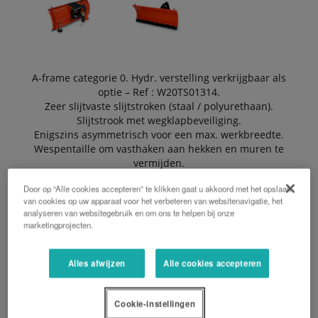
A-frame categorie 0. Hydr. verstelling verkrijgbaar als
optie – Ref : W20TS01314.
Zeer slijtvaste slijtstroken (staal / polyurethaan).
Slijtstrook met wegklapbeveiliging.
Enigszins asymmetrisch voor een max. werkbreedte.
Wespentaille om vasthaken aan hekken en muren te
vermijden.
Hydraulische aanrijbeveiliging.
Door op “Alle cookies accepteren” te klikken gaat u akkoord met het opslaan
van cookies op uw apparaat voor het verbeteren van websitenavigatie, het
analyseren van websitegebruik en om ons te helpen bij onze
marketingprojecten.
EEN OFFERTE AANVRAGEN
Alles afwijzen
Alle cookies accepteren
BROCHURE
Cookie-instellingen