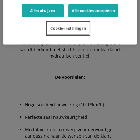
volledige controle over alle instellingen.
Alles afwijzen
Alle cookies accepteren
Daarnaast is het werktuig voorbereid op
Cookie-instellingen
GEOCONTROL met het oog op de zaaizaad
hoeveelheid en afsluiting van de halve werkbreedte.
Het volledig automatische kopakker management
wordt bediend met slechts één dubbelwerkend
hydraulisch ventiel.
De voordelen:
Hoge snelheid bewerking (10-18km/h)
Perfecte zaai nauwkeurigheid
Modulair frame ontwerp voor eenvoudige
aanpassing naar de wensen van de klant