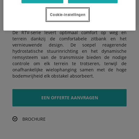
Cookie-instellingen
Rijcomfort
De RTV-serie levert optimaal comfort op weg en
terrein dankzij de comfortabele zitbank en het
vernieuwende design. De soepel reagerende
hydrostatische stuurinrichting en het dynamische
remsysteem van de transmissie bieden de nodige
controle om elk terrein te trotseren, terwijl de
onafhankelijke wielophanging samen met de hoge
bodemvrijheid elk obstakel absorbeert.
EEN OFFERTE AANVRAGEN
BROCHURE