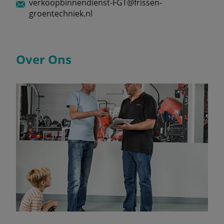
verkoopbinnendienst-FGT@frissen-
groentechniek.nl
Over Ons