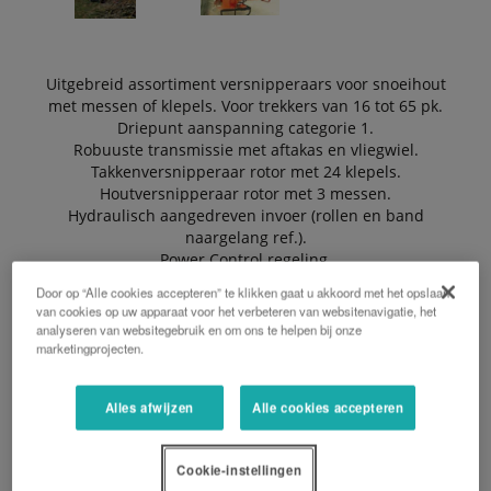
Uitgebreid assortiment versnipperaars voor snoeihout
met messen of klepels. Voor trekkers van 16 tot 65 pk.
Driepunt aanspanning categorie 1.
Robuuste transmissie met aftakas en vliegwiel.
Takkenversnipperaar rotor met 24 klepels.
Houtversnipperaar rotor met 3 messen.
Hydraulisch aangedreven invoer (rollen en band
naargelang ref.).
Power Control regeling.
Draai- en verstelbare uitwerppijp.
Door op “Alle cookies accepteren” te klikken gaat u akkoord met het opslaan
van cookies op uw apparaat voor het verbeteren van websitenavigatie, het
analyseren van websitegebruik en om ons te helpen bij onze
marketingprojecten.
EEN OFFERTE AANVRAGEN
Alles afwijzen
Alle cookies accepteren
BROCHURE
Cookie-instellingen