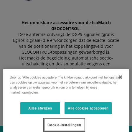
Het onmisbare accessoire voor de IsoMatch
GEOCONTROL
.
Deze antenne ontvangt de DGPS-signalen (gratis
Egnos-signaal) die ervoor zorgen dat de exacte locatie
van de positionering in het koppelingsveld voor
GEOCONTROL-toepassingen gewaarborgd is.
Het maakt de begeleiding, automatische sectie-
uitschakeling en dosismodulatie volgens een
aanbevolen kaart mogelijk.
Eenvoudige installatie.
Door op “Alle cookies accepteren” te klikken gaat u akkoord met het opslaan
van cookies op uw apparaat voor het verbeteren van websitenavigatie, het
analyseren van websitegebruik en om ons te helpen bij onze
marketingprojecten.
EEN OFFERTE AANVRAGEN
Alles afwijzen
Alle cookies accepteren
Cookie-instellingen