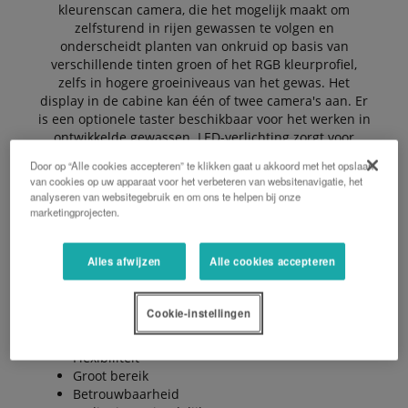
kleurenscan camera, die het mogelijk maakt om
zelfsturend in rijen gewassen te volgen en
onderscheidt planten van onkruid op basis van
verschillende tinten groen of het RGB kleurprofiel,
zelfs in hogere groeiniveaus van het gewas. Het
display in de cabine kan één of twee camera's aan. Er
is een optionele taster beschikbaar voor het werken in
ontwikkelde gewassen. LED-verlichting zorgt voor
goede werkresultaten, ook in het donker.
Door op “Alle cookies accepteren” te klikken gaat u akkoord met het opslaan
van cookies op uw apparaat voor het verbeteren van websitenavigatie, het
Ankerwiel
analyseren van websitegebruik en om ons te helpen bij onze
Uitgerust met het grootste ankerwiel op de markt,
marketingprojecten.
houdt de GI2000 de schoffel ook in uitdagende
heuvelachtige omstandigheden op het juiste spoor
zonder bulldozereffect.
Alles afwijzen
Alle cookies accepteren
De voordelen:
Cookie-instellingen
Eenvoudige bediening
Uiterste nauwkeurigheid
Flexibiliteit
Groot bereik
Betrouwbaarheid