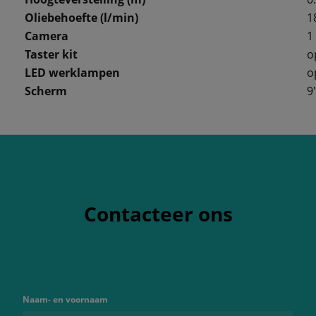
Oliebehoefte (l/min)
1
Camera
1
Taster kit
o
LED werklampen
o
Scherm
9
Contacteer ons
Naam- en voornaam