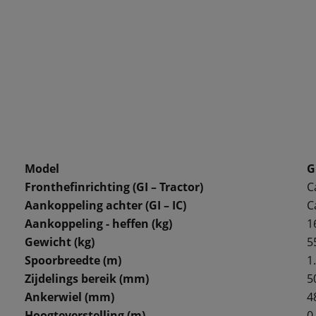
Model
G
Fronthefinrichting (GI – Tractor)
Ca
Aankoppeling achter (GI – IC)
Ca
Aankoppeling - heffen (kg)
1
Gewicht (kg)
5
Spoorbreedte (m)
1
Zijdelings bereik (mm)
5
Ankerwiel (mm)
4
Hoogteverstelling (m)
0