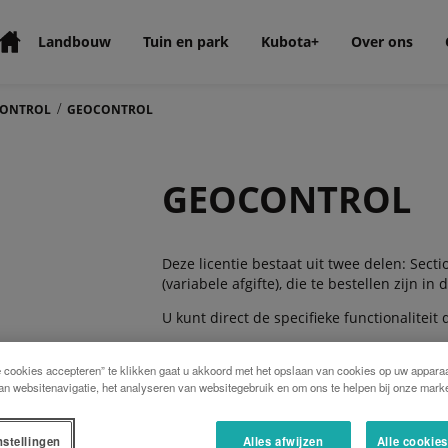
Landbouw
Tuin en park
Kubota+
Over ons
/
ONTROL
GEOCONTROL
GEOCONTROL
Deze licentie bestaat uit twee delen: Secti
(variabele afgifte), die te bestellen zijn i
U kunt direct de specifieke functionaliteit
e cookies accepteren” te klikken gaat u akkoord met het opslaan van cookies op uw apparaa
EEN OFFERTE AANVRAGEN
an websitenavigatie, het analyseren van websitegebruik en om ons te helpen bij onze marke
nstellingen
Alles afwijzen
Alle cookie