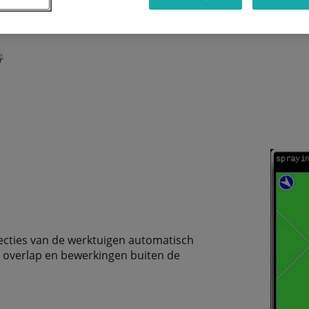
secties van de werktuigen automatisch
 overlap en bewerkingen buiten de