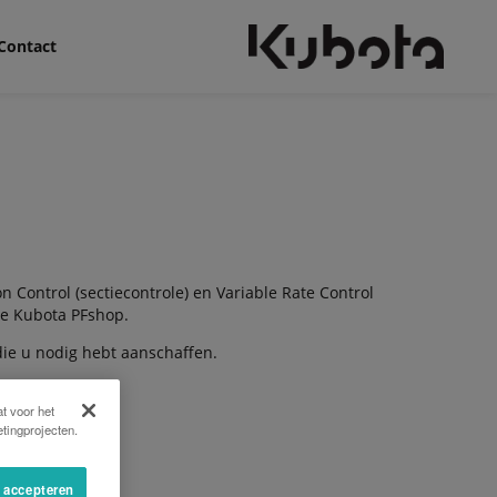
Contact
on Control (sectiecontrole) en Variable Rate Control
n de Kubota PFshop.
 die u nodig hebt aanschaffen.
t voor het
tingprojecten.
s accepteren