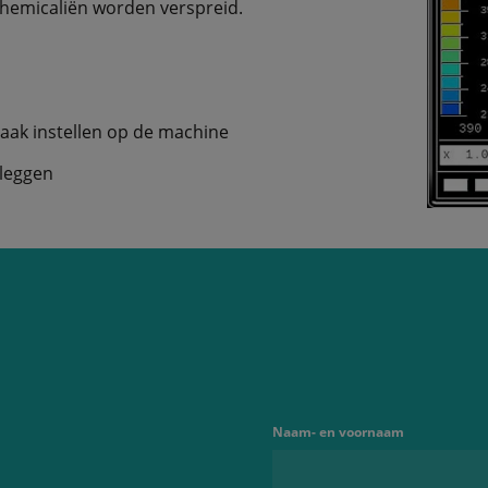
hemicaliën worden verspreid.
taak instellen op de machine
leggen
Naam- en voornaam