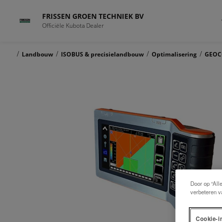
FRISSEN GROEN TECHNIEK BV
Officiële Kubota Dealer
/
/
/
/
Landbouw
ISOBUS & precisielandbouw
Optimalisering
GEOC
Door op “All
verbeteren v
Cookie-i