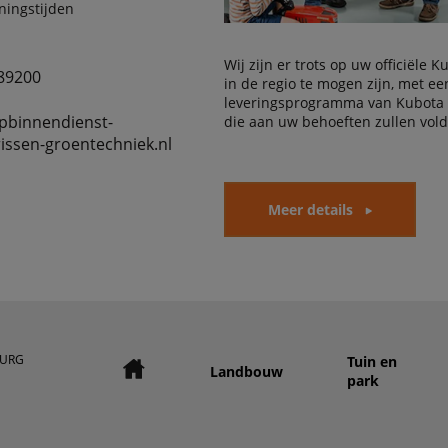
ningstijden
Wij zijn er trots op uw officiële 
89200
in de regio te mogen zijn, met e
leveringsprogramma van Kubota
pbinnendienst-
die aan uw behoeften zullen vol
issen-groentechniek.nl
Meer details
BURG
Tuin en
Landbouw
park