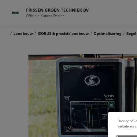
FRISSEN GROEN TECHNIEK BV
Officiële Kubota Dealer
/
/
/
/
Landbouw
ISOBUS & precisielandbouw
Optimalisering
Begel
Door op “All
verbeteren v