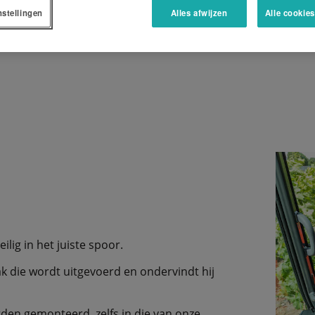
EEN OFFERTE AANVRAGEN
nstellingen
Alles afwijzen
Alle cookie
lig in het juiste spoor.
k die wordt uitgevoerd en ondervindt hij
rden gemonteerd, zelfs in die van onze