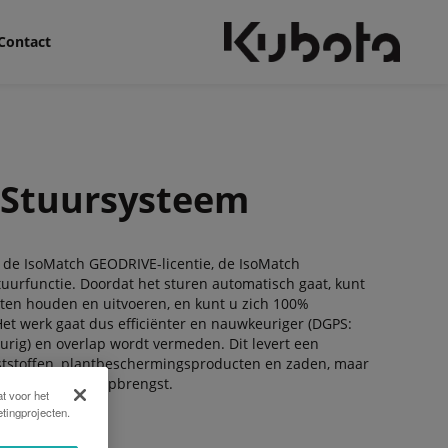
Contact
o-Stuursysteem
de IsoMatch GEODRIVE-licentie, de IsoMatch
rfunctie. Doordat het sturen automatisch gaat, kunt
ten houden en uitvoeren, en kunt u zich 100%
Het werk gaat dus efficiënter en nauwkeuriger (DGPS:
rig) en overlap wordt vermeden. Dit levert een
ststoffen, plantbeschermingsproducten en zaden, maar
en een grotere opbrengst.
t voor het
tingprojecten.