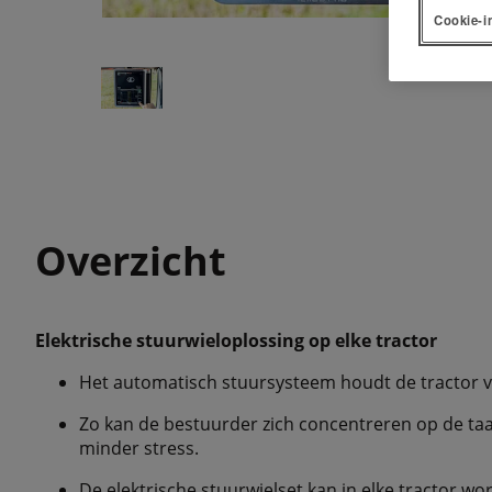
Cookie-i
Overzicht
Elektrische stuurwieloplossing op elke tractor
Het automatisch stuursysteem houdt de tractor vei
Zo kan de bestuurder zich concentreren op de taa
minder stress.
De elektrische stuurwielset kan in elke tractor wo