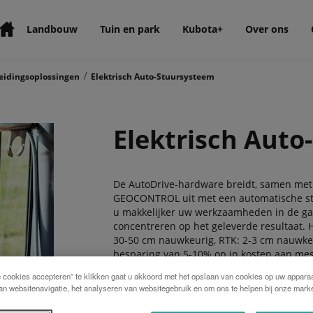
Landbouw
Tuin en park
Kubota+
Over ons
/
eidingsoplossingen
Elektrisch Auto-Stuursysteem
Elektrisch Aut
De AutoDrive-hardware breidt, samen met 
GEOCONTROL uit met een automatische stuu
u makkelijker uw werkzaamheden in de ga
concentreren op het geleverde resultaat. 
30-50 cm nauwkeurig, RTK: 2-3 cm nauwkeu
besparing van 5-10% op in kosten aan me
leidt ook tot betere groeiomstandigheden 
e cookies accepteren” te klikken gaat u akkoord met het opslaan van cookies op uw apparaa
an websitenavigatie, het analyseren van websitegebruik en om ons te helpen bij onze marke