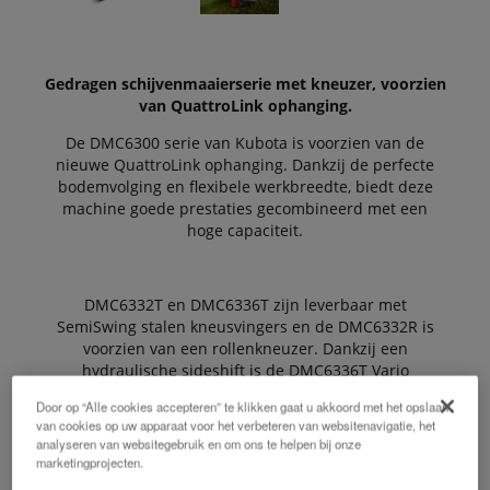
Gedragen schijvenmaaierserie met kneuzer, voorzien
van QuattroLink ophanging.
De DMC6300 serie van Kubota is voorzien van de
nieuwe QuattroLink ophanging. Dankzij de perfecte
bodemvolging en flexibele werkbreedte, biedt deze
machine goede prestaties gecombineerd met een
hoge capaciteit.
DMC6332T en DMC6336T zijn leverbaar met
SemiSwing stalen kneusvingers en de DMC6332R is
voorzien van een rollenkneuzer. Dankzij een
hydraulische sideshift is de DMC6336T Vario
hydraulisch verstelbaar in werkbreedte, voor een
Door op “Alle cookies accepteren” te klikken gaat u akkoord met het opslaan
betere overlap met de frontmaaier.
van cookies op uw apparaat voor het verbeteren van websitenavigatie, het
analyseren van websitegebruik en om ons te helpen bij onze
marketingprojecten.
De Voordelen: