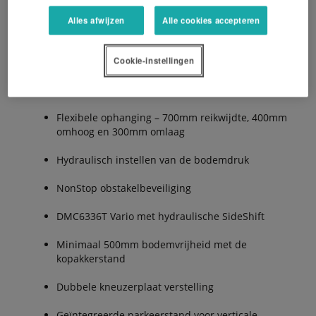
Alles afwijzen
Alle cookies accepteren
3.20 en 3.55m werkbreedte
Cookie-instellingen
QuattroLink ophanging
Flexibele ophanging – 700mm reikwijdte, 400mm
omhoog en 300mm omlaag
Hydraulisch instellen van de bodemdruk
NonStop obstakelbeveiliging
DMC6336T Vario met hydraulische SideShift
Minimaal 500mm bodemvrijheid met de
kopakkerstand
Dubbele kneuzerplaat verstelling
Geïntegreerde parkeerstand voor verticale