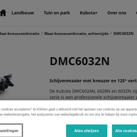
Landbouw
Tuin en park
Kubota+
Over ons
/
/
aai-kneuscombinatie
Maai-kneuscombinatie, achterzijde
DMC6032N
DMC6032N
Schijvenmaaier met kneuzer en 125° verti
De Kubota DMC6024N, 6028N en 6032N zijn 
serie is een professionele schijvenmaaier
(melk)veehouder. De maai-units zijn in h
e cookies accepteren” te klikken gaat u akkoord met het opslaan van cookies op uw apparaa
bodemdrukveer. Dit concept zorgt voor een
an websitenavigatie, het analyseren van websitegebruik en om ons te helpen bij onze marke
maaibreedte, bovendien een constantere,
bodem. Standaard is de Farmer-serie voo
nstellingen
Alles afwijzen
Alle cookie