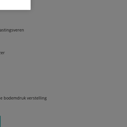
astingsveren
zer
he bodemdruk verstelling