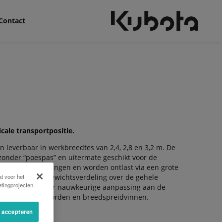
Contact
cale transportpositie.
leverbaar in werkbreedtes van 2,4, 2,8 en 3,2 m. De
 zonder “poespas” en uitermate geschikt voor de
et midden opgehangen en worden ontlast via een grote
t voor het
 gelijkmatige gewichtsverdeling over de gehele
tingprojecten.
 snellere en meer nauwkeurige aanpassing aan de
rzien van zwadborden en breedspreidvinnen.
s accepteren