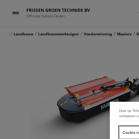
FRISSEN GROEN TECHNIEK BV
Officiële Kubota Dealer
/
/
/
/
/
Landbouw
Landbouwwerktuigen
Voederwinning
Maaiers
M
Door op “All
verbeteren v
Cookie-i