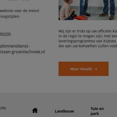
 website voor de meest
ningstijden
Wij zijn er trots op uw officiële 
89200
in de regio te mogen zijn, met e
leveringsprogramma van Kubota
pbinnendienst-
die aan uw behoeften zullen vol
issen-groentechniek.nl
Meer details
BURG
Tuin en
Landbouw
park