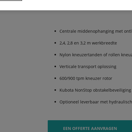
De Voordelen:
Centrale middenophanging met ontl
2,4, 2,8 en 3,2 m werkbreedte
Nylon kneuzertanden of rollen kneu
Verticale transport oplossing
600/900 tpm kneuzer rotor
Kubota NonStop obstakelbeveiliging
Optioneel leverbaar met hydraulisc
EEN OFFERTE AANVRAGEN