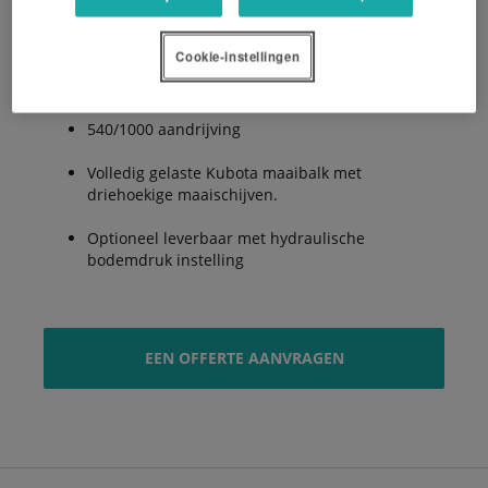
125° Transportpositie
Cookie-instellingen
Midden ophanging
540/1000 aandrijving
Volledig gelaste Kubota maaibalk met
driehoekige maaischijven.
Optioneel leverbaar met hydraulische
bodemdruk instelling
EEN OFFERTE AANVRAGEN