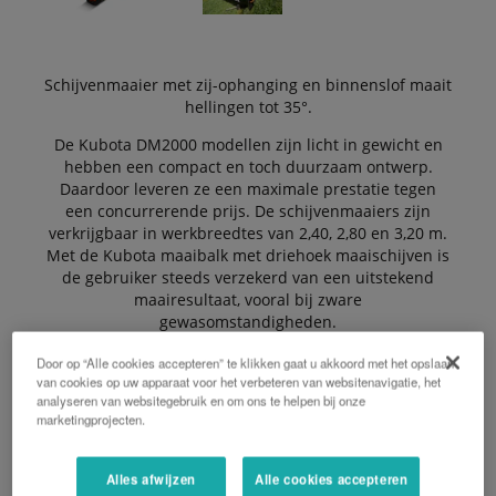
Schijvenmaaier met zij-ophanging en binnenslof maait
hellingen tot 35°.
De Kubota DM2000 modellen zijn licht in gewicht en
hebben een compact en toch duurzaam ontwerp.
Daardoor leveren ze een maximale prestatie tegen
een concurrerende prijs. De schijvenmaaiers zijn
verkrijgbaar in werkbreedtes van 2,40, 2,80 en 3,20 m.
Met de Kubota maaibalk met driehoek maaischijven is
de gebruiker steeds verzekerd van een uitstekend
maairesultaat, vooral bij zware
gewasomstandigheden.
Door op “Alle cookies accepteren” te klikken gaat u akkoord met het opslaan
van cookies op uw apparaat voor het verbeteren van websitenavigatie, het
De Voordelen:
analyseren van websitegebruik en om ons te helpen bij onze
marketingprojecten.
Alles afwijzen
Alle cookies accepteren
Obstakelbeveiliging