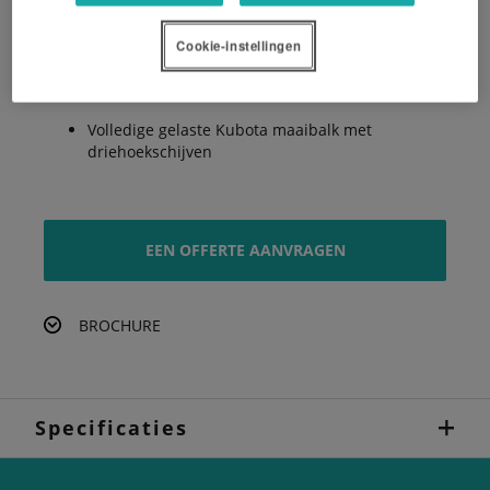
Flexibele ophanging
Cookie-instellingen
Eenvoudig heffen op kopakker
Volledige gelaste Kubota maaibalk met
driehoekschijven
EEN OFFERTE AANVRAGEN
BROCHURE
Specificaties