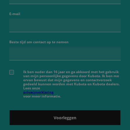
E-mail
Beste tijd om contact op te nemen
Ik ben ouder dan 16 jaar en ga akkoord met het gebruik
van mijn persoonlijke gegevens door Kubota. Ik ben me
ervan bewust dat mijn gegevens en contactverzoek
gedeeld kunnen worden met Kubota en Kubota dealers.
Lees onze
privacyverklaring
voor meer informatie.
Voorleggen