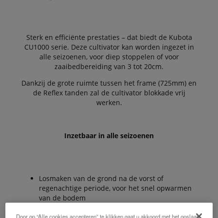
Sterk en efficiënte prestaties – dat biedt de Kubota
CU1000 serie. Deze cultivator kan worden ingezet in
alle seizoenen, voor diep stoppelen of voor
zaaibedbereiding van 3 tot 20cm.
Dankzij de grote ruimte tussen het frame (725mm) en
de Reflex tanden zal de cultivator blokkade vrij
werken.
Inzetbaar in alle seizoenen
Losmaken van de grond na de vorst of
regenachtige periode, voor het snel opwarmen
van de bodem
Door op “Alle cookies accepteren” te klikken gaat u akkoord met het opslaan
Inwerken van drijfmest of vaste mest