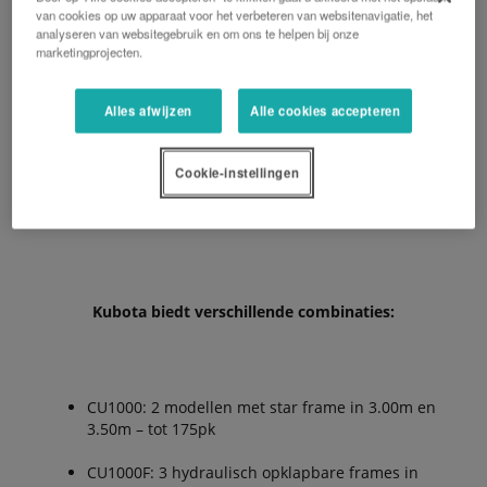
van cookies op uw apparaat voor het verbeteren van websitenavigatie, het
analyseren van websitegebruik en om ons te helpen bij onze
Zaaibed bereiding in het voorjaar
marketingprojecten.
Stoppelbewerking direct na de oogst
Alles afwijzen
Alle cookies accepteren
Tweede of derde bewerking voor het bestrijden
van onkruid
Cookie-instellingen
Zaaibed bereiding voor het najaar voor het
zaaien van fijne zaden etc.
Kubota biedt verschillende combinaties:
CU1000: 2 modellen met star frame in 3.00m en
3.50m – tot 175pk
CU1000F: 3 hydraulisch opklapbare frames in