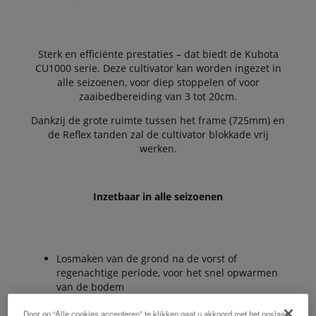
Sterk en efficiënte prestaties – dat biedt de Kubota
CU1000 serie. Deze cultivator kan worden ingezet in
alle seizoenen, voor diep stoppelen of voor
zaaibedbereiding van 3 tot 20cm.
Dankzij de grote ruimte tussen het frame (725mm) en
de Reflex tanden zal de cultivator blokkade vrij
werken.
Inzetbaar in alle seizoenen
Losmaken van de grond na de vorst of
regenachtige periode, voor het snel opwarmen
van de bodem
Door op “Alle cookies accepteren” te klikken gaat u akkoord met het opslaan
Inwerken van drijfmest of vaste mest