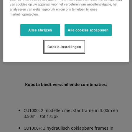
van cookies op uw apparaat voor het verbeteren van websitenavigatie, het
analyseren van websitegebruik en om ons te helpen bij onze
Zaaibed bereiding in het voorjaar
marketingprojecten.
Stoppelbewerking direct na de oogst
Alles afwijzen
Alle cookies accepteren
Tweede of derde bewerking voor het bestrijden
van onkruid
Cookie-instellingen
Zaaibed bereiding voor het najaar voor het
zaaien van fijne zaden etc.
Kubota biedt verschillende combinaties:
CU1000: 2 modellen met star frame in 3.00m en
3.50m – tot 175pk
CU1000F: 3 hydraulisch opklapbare frames in