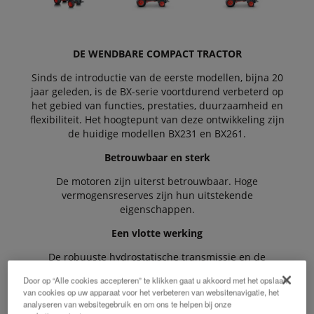
DE WENDBARE COMPACT TRACTOR
Sinds de introductie van de eerste modellen, bijna 20
jaar geleden, is de BX-serie voortdurend verbeterd op
het gebied van functies, prestaties, duurzaamheid en
flexibiliteit. Het hoogtepunt van deze ontwikkeling zijn
de huidige modellen BX231 en BX261.
Betrouwbaar en sterk
De motoren zijn uiterst betrouwbaar. Hoge
vermogensreserves zijn hun uitstekende
eigenschappen.
Een vlotte werking
De robuuste hydrostatische transmissie en de
extreme wendbaarheid zorgen voor een maximale
Door op “Alle cookies accepteren” te klikken gaat u akkoord met het opslaan
productiviteit.
van cookies op uw apparaat voor het verbeteren van websitenavigatie, het
analyseren van websitegebruik en om ons te helpen bij onze
Alles onder controle