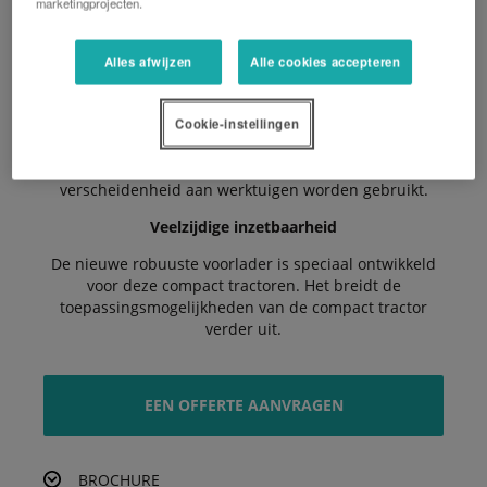
marketingprojecten.
Het ruime bestuurdersplatform biedt een aangename
werkruimte. Een comfortabele bediening is
Alles afwijzen
Alle cookies accepteren
gegarandeerd.
Flexibel in gebruik
Cookie-instellingen
De sterke hefinrichting achter biedt veel hefvermogen.
Dankzij deze 3-punts hef kan een grote
verscheidenheid aan werktuigen worden gebruikt.
Veelzijdige inzetbaarheid
De nieuwe robuuste voorlader is speciaal ontwikkeld
voor deze compact tractoren. Het breidt de
toepassingsmogelijkheden van de compact tractor
verder uit.
EEN OFFERTE AANVRAGEN
BROCHURE