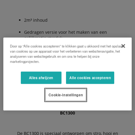
2m³ inhoud
Gedragen versie voor het maken van een
gelijkmatig strodek.
Door op “Alle cookies accepteren” te klikken gaat u akkoord met het opslaan
Extra beugel op laadklep maakt het mogelijk om
van cookies op uw apparaat voor het verbeteren van websitenavigatie, het
een 2e baal mee te nemen.
analyseren van websitegebruik en om ons te helpen bij onze
marketingprojecten.
Leverbaar met standaard- of draaibare
blaaspijp.
Alles afwijzen
Alle cookies accepteren
Strooimogelijkheden tot wel 15 meter.
Cookie-instellingen
BC1300
De BC1300 is speciaal ontworpen om stro, hooi en