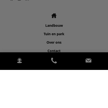
Landbouw
Tuin en park
Over ons
Contact
©2026 Kubota for FRISSEN GROEN TECHNIEK BV.
2020 Kubota Tractor Corporation. Alle Rechten voorbehouden.
PowerChord.