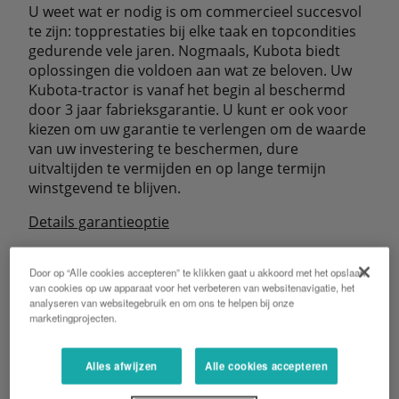
U weet wat er nodig is om commercieel succesvol
te zijn: topprestaties bij elke taak en topcondities
gedurende vele jaren. Nogmaals, Kubota biedt
oplossingen die voldoen aan wat ze beloven. Uw
Kubota-tractor is vanaf het begin al beschermd
door 3 jaar fabrieksgarantie. U kunt er ook voor
kiezen om uw garantie te verlengen om de waarde
van uw investering te beschermen, dure
uitvaltijden te vermijden en op lange termijn
winstgevend te blijven.
Details garantieoptie
Details serviceondersteuning
Door op “Alle cookies accepteren” te klikken gaat u akkoord met het opslaan
van cookies op uw apparaat voor het verbeteren van websitenavigatie, het
analyseren van websitegebruik en om ons te helpen bij onze
marketingprojecten.
Alles afwijzen
Alle cookies accepteren