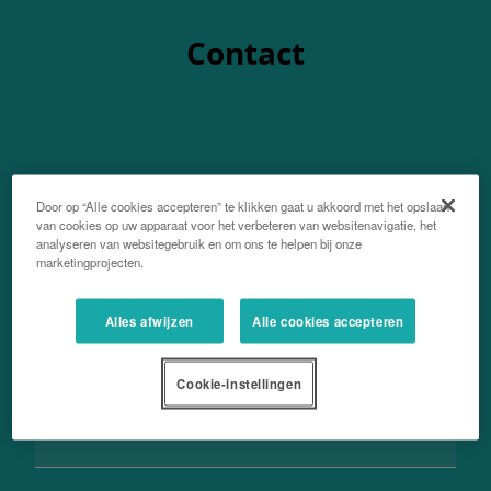
Contact
Voor- en achternaam
Door op “Alle cookies accepteren” te klikken gaat u akkoord met het opslaan
van cookies op uw apparaat voor het verbeteren van websitenavigatie, het
analyseren van websitegebruik en om ons te helpen bij onze
marketingprojecten.
Emailadres
Alles afwijzen
Alle cookies accepteren
Cookie-instellingen
Postcode